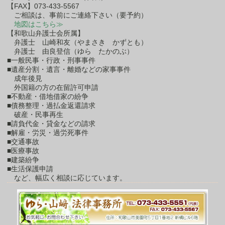
【FAX】073-433-5567
ご相談は、事前にご連絡下さい（要予約）
地図はこちら≫
【和歌山弁護士会所属】
弁護士 山崎和友（やまさき かずとも）
弁護士 由良登信（ゆら たかのぶ）
■一般民事・行政・刑事事件
■遺産分割・遺言・離婚などの家事事件
成年後見
外国籍の方の在留許可申請
■不動産・借地借家の紛争
■債務整理・過払金返還請求
破産・民事再生
■請負代金・貸金などの請求
■解雇・労災・過労死事件
■交通事故
■医療事故
■建築紛争
■生活保護申請
など、幅広く相談に応じています。