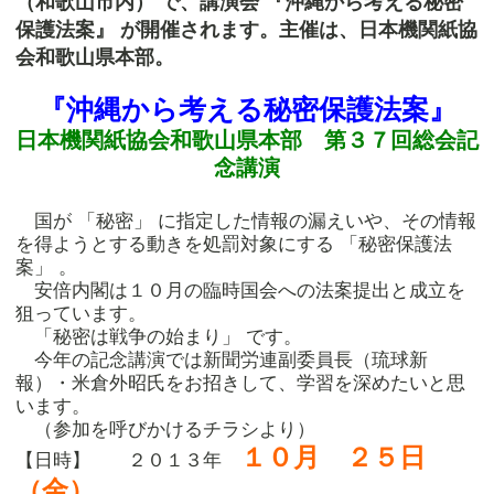
（和歌山市内） で、講演会 『沖縄から考える秘密
保護法案』 が開催されます。主催は、日本機関紙協
会和歌山県本部。
『沖縄から考える秘密保護法案』
日本機関紙協会和歌山県本部 第３７回総会記
念講演
国が 「秘密」 に指定した情報の漏えいや、その情報
を得ようとする動きを処罰対象にする 「秘密保護法
案」 。
安倍内閣は１０月の臨時国会への法案提出と成立を
狙っています。
「秘密は戦争の始まり」 です。
今年の記念講演では新聞労連副委員長（琉球新
報）・米倉外昭氏をお招きして、学習を深めたいと思
います。
（参加を呼びかけるチラシより）
１０月 ２５日
【日時】 ２０１３年
（金）