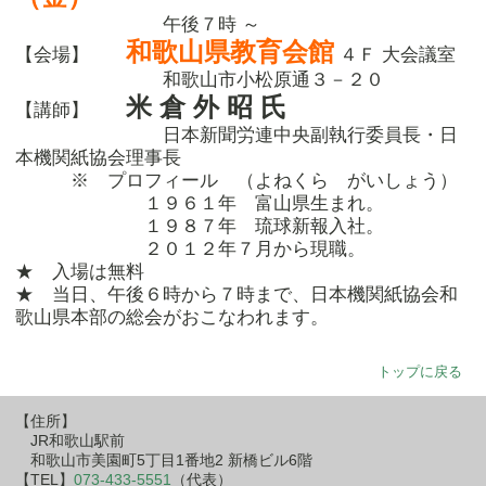
午後７時 ～
和歌山県教育会館
【会場】
４Ｆ 大会議室
和歌山市小松原通３－２０
米 倉 外 昭 氏
【講師】
日本新聞労連中央副執行委員長・日
本機関紙協会理事長
※ プロフィール （よねくら がいしょう）
１９６１年 富山県生まれ。
１９８７年 琉球新報入社。
２０１２年７月から現職。
★ 入場は無料
★ 当日、午後６時から７時まで、日本機関紙協会和
歌山県本部の総会がおこなわれます。
トップに戻る
【住所】
JR和歌山駅前
和歌山市美園町5丁目1番地2 新橋ビル6階
【TEL】
073-433-5551
（代表）