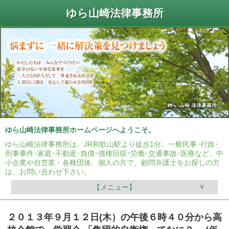
ゆら山崎法律事務所
ゆら山崎法律事務所ホームページへようこそ。
ゆら山崎法律事務所は、JR和歌山駅より徒歩1分。一般民事･行政･
刑事事件･家庭･不動産･負債･債権回収･労働･交通事故･医療など、中
小企業や自営業・各種団体、個人の方で、顧問弁護士をお探しの方
は、お問い合わせ下さい。
【メニュー】
２０１３年９月１２日(木）の午後６時４０分から高