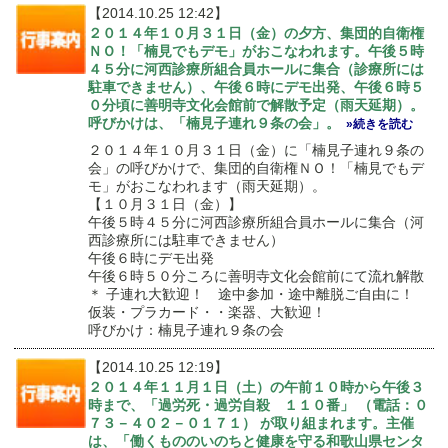
【2014.10.25 12:42】
２０１４年１０月３１日（金）の夕方、集団的自衛権
ＮＯ！「楠見でもデモ」がおこなわれます。午後５時
４５分に河西診療所組合員ホールに集合（診療所には
駐車できません）、午後６時にデモ出発、午後６時５
０分頃に善明寺文化会館前で解散予定（雨天延期）。
呼びかけは、「楠見子連れ９条の会」。
»続きを読む
２０１４年１０月３１日（金）に「楠見子連れ９条の
会」の呼びかけで、集団的自衛権ＮＯ！「楠見でもデ
モ」がおこなわれます（雨天延期）。
【１０月３１日（金）】
午後５時４５分に河西診療所組合員ホールに集合（河
西診療所には駐車できません）
午後６時にデモ出発
午後６時５０分ころに善明寺文化会館前にて流れ解散
＊ 子連れ大歓迎！ 途中参加・途中離脱ご自由に！
仮装・プラカード・・楽器、大歓迎！
呼びかけ：楠見子連れ９条の会
【2014.10.25 12:19】
２０１４年１１月１日（土）の午前１０時から午後３
時まで、「過労死・過労自殺 １１０番」 （電話：０
７３－４０２－０１７１） が取り組まれます。主催
は、「働くもののいのちと健康を守る和歌山県センタ