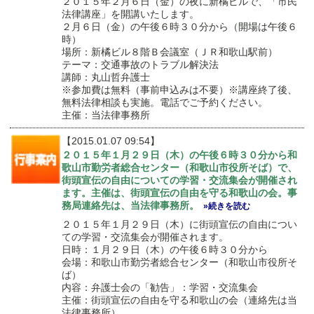
２０１５年２月６日（金）の夜に新橘ビルで、「市民
法律講座」を開講いたします。
２月６日（金）の午後６時３０分から（開場は午後６
時）
場所：新橘ビル８階Ｂ会議室（ＪＲ和歌山駅前）
テーマ：交通事故のトラブル解決法
講師：丸山哲弁護士
※参加費は無料（事前申込みは不要）※講座終了後、
無料法律相談も実施。電話でご予約ください。
主催：当法律事務所
【2015.01.07 09:54】
２０１５年１月２９日（木）の午後６時３０分から和
歌山市勤労者総合センター（和歌山市役所そば）で、
街頭宣伝の自由についての学習・交流集会が開催され
ます。主催は、街頭宣伝の自由を守る和歌山の会。事
務局連絡先は、当法律事務所。
»続きを読む
２０１５年１月２９日（木）に街頭宣伝の自由につい
ての学習・交流集会が開催されます。
日時：１月２９日（木）の午後６時３０分から
会場：和歌山市勤労者総合センター（和歌山市役所そ
ば）
内容：弁護士会の「勧告」：学習・交流集会
主催：街頭宣伝の自由を守る和歌山の会（連絡先は当
法律事務所）