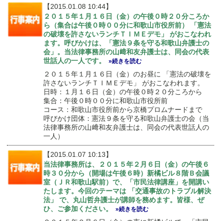
【2015.01.08 10:44】
２０１５年１月１６日（金）の午後０時２０分ころか
ら（集合は午後０時００分に和歌山市役所前） 「憲法
の破壊を許さないランチＴＩＭＥデモ」 がおこなわれ
ます。呼びかけは、「憲法９条を守る和歌山弁護士の
会」。当法律事務所の山﨑和友弁護士は、同会の代表
世話人の一人です。
»続きを読む
２０１５年１月１６日（金）のお昼に 「憲法の破壊を
許さないランチＴＩＭＥデモ」 がおこなわれます。
日時：１月１６日（金）の午後０時２０分ころから
集合：午後０時００分に和歌山市役所前
コース：和歌山市役所前から京橋プロムナードまで
呼びかけ団体：憲法９条を守る和歌山弁護士の会（当
法律事務所の山﨑和友弁護士は、同会の代表世話人の
一人）
【2015.01.07 10:13】
当法律事務所は、２０１５年２月６日（金）の午後６
時３０分から（開場は午後６時）新橘ビル８階Ｂ会議
室（ＪＲ和歌山駅前）で、「市民法律講座」を開講い
たします。今回のテーマは 「交通事故のトラブル解決
法」 で、丸山哲弁護士が講師を務めます。皆様、ぜ
ひ、ご参加ください。
»続きを読む