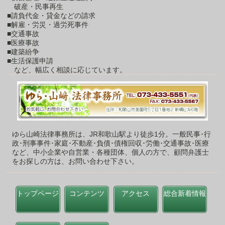
破産・民事再生
■請負代金・貸金などの請求
■解雇・労災・過労死事件
■交通事故
■医療事故
■建築紛争
■生活保護申請
など、幅広く相談に応じています。
ゆら山崎法律事務所は、JR和歌山駅より徒歩1分。一般民事･行
政･刑事事件･家庭･不動産･負債･債権回収･労働･交通事故･医療
など、中小企業や自営業・各種団体、個人の方で、顧問弁護士
をお探しの方は、お問い合わせ下さい。
トップページ
コンテンツ
アクセス
総合新着情報