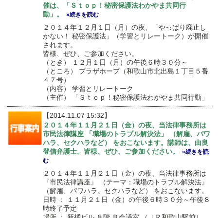
催は、「Ｓｔｏｐ！秘密保護法わかやま共同行
動」。
»続きを読む
２０１４年１２月１日（月）の夜、「やっぱり廃止し
かない！ 秘密保護法」（学習とリレートーク）が開催
されます。
皆様、ぜひ、ご参加ください。
（とき） １２月１日（月）の午後６時３０分～
（ところ） プラザホープ（和歌山市北出島１丁目５番
４７号）
（内容） 学習とリレートーク
（主催） 「Ｓｔｏｐ！秘密保護法わかやま共同行動」
【2014.11.07 15:32】
２０１４年１１月２１日（金）の夜、当法律事務所は
市民法律講座 「職場のトラブル解決法」 （解雇、パワ
ハラ、セクハラなど） をおこないます。講師は、由良
登信弁護士。皆様、ぜひ、ご参加ください。
»続きを読
む
２０１４年１１月２１日（金）の夜、当法律事務所は
『市民法律講座』 （テーマ：職場のトラブル解決法』
（解雇、パワハラ。セクハラなど） をおこないます。
日時 ： １１月２１日（金）の午後６時３０分～午後８
時終了予定
場所 ： 新橘ビル ８階 Ｂ会議室 （ＪＲ和歌山駅前）