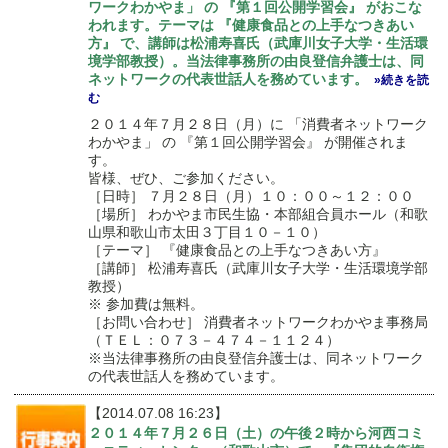
ワークわかやま」 の 『第１回公開学習会』 がおこな
われます。テーマは 『健康食品との上手なつきあい
方』 で、講師は松浦寿喜氏（武庫川女子大学・生活環
境学部教授）。当法律事務所の由良登信弁護士は、同
ネットワークの代表世話人を務めています。
»続きを読
む
２０１４年７月２８日（月）に 「消費者ネットワーク
わかやま」 の 『第１回公開学習会』 が開催されま
す。
皆様、ぜひ、ご参加ください。
［日時］ ７月２８日（月）１０：００～１２：００
［場所］ わかやま市民生協・本部組合員ホール（和歌
山県和歌山市太田３丁目１０－１０）
［テーマ］ 『健康食品との上手なつきあい方』
［講師］ 松浦寿喜氏（武庫川女子大学・生活環境学部
教授）
※ 参加費は無料。
［お問い合わせ］ 消費者ネットワークわかやま事務局
（ＴＥＬ：０７３－４７４－１１２４）
※当法律事務所の由良登信弁護士は、同ネットワーク
の代表世話人を務めています。
【2014.07.08 16:23】
２０１４年７月２６日（土）の午後２時から河西コミ