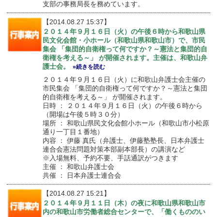
支部の事務局長を務めています。
【2014.08.27 15:37】
２０１４年９月１６日（火）の午後６時から和歌山県
民文化会館・小ホール（和歌山県和歌山市）で、市民
集会 「集団的自衛権って何ですか？～憲法と集団的自
衛権を考える～」 が開催されます。主催は、和歌山弁
護士会。
»続きを読む
２０１４年９月１６日（火）に和歌山弁護士会主催の
市民集会 「集団的自衛権って何ですか？～憲法と集団
的自衛権を考える～」 が開催されます。
日時 ： ２０１４年９月１６日（火）の午後６時から
（開場は午後５時３０分）
場所 ： 和歌山県民文化会館小ホール（和歌山市小松原
通り一丁目１番地）
内容 ： 伊藤 真氏（弁護士、伊藤塾塾長、日本弁護士
連合会憲法問題対策本部副本部長）の講演など
※入場無料、予約不要、手話通訳がつきます
主催 ： 和歌山弁護士会
共催 ： 日本弁護士連合会
【2014.08.27 15:21】
２０１４年９月１１日（木）の夜に和歌山県和歌山市
内の和歌山市労働者総合センターで、「働くもののい