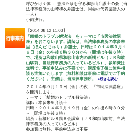
呼びかけ団体 ： 憲法９条を守る和歌山弁護士の会（当
法律事務所の山﨑和友弁護士は、同会の代表世話人の
一人）
小雨決行。
【2014.08.12 11:03】
「離婚のトラブル解決法」をテーマに『市民法律講
座』をおこないます。講師は、当法律事務所の本多朱
里（ほんだ じゅり）弁護士。日時は２０１４年９月１
９日（金）の午後６時３０分から（開場は午後６時）
で、場所は和歌山県和歌山市内の新橘ビル（ＪＲ和歌
山駅前、当法律事務所の入っているビル）。参加費は
無料で、事前申込みは不要です。講座修了後に無料相
談も実施いたします（無料相談は事前に電話でご予約
ください）。主催は、当法律事務所。
»続きを読む
２０１４年９月１９日（金）の夜、『市民法律講座』
を開講します。
テーマ：「離婚のトラブル解決法」
講師：本多朱里弁護士
日時：２０１４年９月１９日（金）の午後６時３０分
～（開場は午後６時）
場所：新橘ビル８階Ｂ会議室（ＪＲ和歌山駅前、当法
律事務所の入っているビル）
参加費は無料、事前申込みは不要