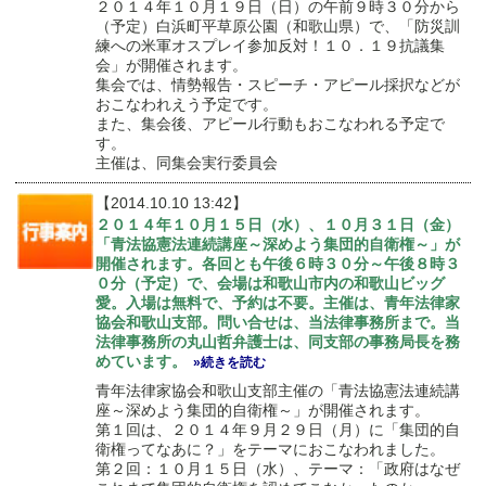
２０１４年１０月１９日（日）の午前９時３０分から
（予定）白浜町平草原公園（和歌山県）で、「防災訓
練への米軍オスプレイ参加反対！１０．１９抗議集
会」が開催されます。
集会では、情勢報告・スピーチ・アピール採択などが
おこなわれえう予定です。
また、集会後、アピール行動もおこなわれる予定で
す。
主催は、同集会実行委員会
【2014.10.10 13:42】
２０１４年１０月１５日（水）、１０月３１日（金）
「青法協憲法連続講座～深めよう集団的自衛権～」が
開催されます。各回とも午後６時３０分～午後８時３
０分（予定）で、会場は和歌山市内の和歌山ビッグ
愛。入場は無料で、予約は不要。主催は、青年法律家
協会和歌山支部。問い合せは、当法律事務所まで。当
法律事務所の丸山哲弁護士は、同支部の事務局長を務
めています。
»続きを読む
青年法律家協会和歌山支部主催の「青法協憲法連続講
座～深めよう集団的自衛権～」が開催されます。
第１回は、２０１４年９月２９日（月）に「集団的自
衛権ってなあに？」をテーマにおこなわれました。
第２回：１０月１５日（水）、テーマ：「政府はなぜ