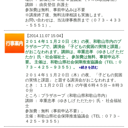
講師 ： 由良登信 弁護士
参加費は無料、事前申込みは不要
※講座終了後、無料法律相談も実施します。
お問い合わせは、当法律事務所まで（０７３－４３３
－５５５１）。
【2014.11.07 15:04】
２０１４年１１月２０日（木）の夜、和歌山市内のプ
ラザホープで、講演会 「子どもの貧困の実情と課題」
がおこなわれます。講師は、幸重忠孝 （ゆきしげ ただ
たか）氏・社会福祉士 。 参加費は無料、事前申込不
要。 主催は、和歌山県社会保障推進協議会（TEL：０
７３－４２５－９３５５）。
»続きを読む
２０１４年１１月２０日（木）の夜、 「子どもの貧困
の実情と課題」 と題する講演会がおこなわれます。
とき ： １１月２０日（木）の午後６時４５分～８時３
０分
ところ：プラザホープ（和歌山県和歌山市内）
講師 ： 幸重忠孝（ゆきしげ ただたか）氏・ 社会福祉
士
参加費：無料（事前申込不要）。
主催：和歌山県社会保障推進協議会（TEL：０７３－
４２５－９３５５）