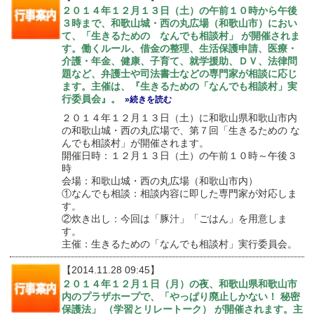
２０１４年１２月１３日（土）の午前１０時から午後
３時まで、和歌山城・西の丸広場（和歌山市）におい
て、「生きるための なんでも相談村」 が開催されま
す。働くルール、借金の整理、生活保護申請、医療・
介護・年金、健康、子育て、就学援助、ＤＶ、法律問
題など、弁護士や司法書士などの専門家が相談に応じ
ます。主催は、『生きるための「なんでも相談村」実
行委員会』。
»続きを読む
２０１４年１２月１３日（土）に和歌山県和歌山市内
の和歌山城・西の丸広場で、第７回「生きるための な
んでも相談村」が開催されます。
開催日時：１２月１３日（土）の午前１０時～午後３
時
会場：和歌山城・西の丸広場（和歌山市内）
①なんでも相談：相談内容に即した専門家が対応しま
す。
②炊き出し：今回は「豚汁」「ごはん」を用意しま
す。
主催：生きるための「なんでも相談村」実行委員会。
【2014.11.28 09:45】
２０１４年１２月１日（月）の夜、和歌山県和歌山市
内のプラザホープで、「やっぱり廃止しかない！ 秘密
保護法」 （学習とリレートーク） が開催されます。主