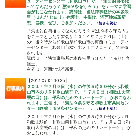
ュニティーセンター（和歌山市）で、『集団的自衛権
ってなんだろう？ 憲法９条を守ろう』 をテーマに学習
会がおこなわれます。講師は、当法律事務所の本多朱
里（ほんだ じゅり）弁護士。主催は、河西地域革新
懇。皆様、ぜひ、ご参加ください。
»続きを読む
『集団的自衛権ってなんだろう？ 憲法９条を守ろう』
をテーマとした学習会が２０１４年７月２６日（土）
の午後２時から和歌山県和歌山市の河西コミュニティ
ーセンター（和歌山市松江北２丁目２０－７）で開催
されます。
講師は、当法律事務所の本多朱里（ほんだ じゅり）弁
護士。
主催は、河西地域革新懇。
【2014.07.04 10:25】
２０１４年７月９日（水）の午後５時３０分から和歌
山市内のＪＲ和歌山駅前で、『 ７月９日（和歌山大空
襲の日）は、平和のためのリレートーク 』 がおこなわ
れます。主催は、「憲法９条を守る和歌山市共同セン
ター（略称：市９条センター）」。
»続きを読む
２０１４年７月９日（水）の午後５時３０分からＪＲ
和歌山駅前（和歌山県和歌山市）で、『 ７月９日（和
歌山大空襲の日）は、平和のためのリレートーク 』 が
おこなわれます。