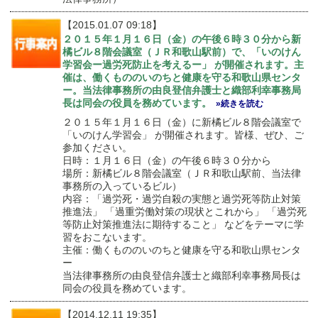
【2015.01.07 09:18】
２０１５年１月１６日（金）の午後６時３０分から新
橘ビル８階会議室（ＪＲ和歌山駅前）で、「いのけん
学習会ー過労死防止を考えるー」 が開催されます。主
催は、働くもののいのちと健康を守る和歌山県センタ
ー。当法律事務所の由良登信弁護士と織部利幸事務局
長は同会の役員を務めています。
»続きを読む
２０１５年１月１６日（金）に新橘ビル８階会議室で
「いのけん学習会」 が開催されます。皆様、ぜひ、ご
参加ください。
日時：１月１６日（金）の午後６時３０分から
場所：新橘ビル８階会議室（ＪＲ和歌山駅前、当法律
事務所の入っているビル）
内容：「過労死・過労自殺の実態と過労死等防止対策
推進法」 「過重労働対策の現状とこれから」 「過労死
等防止対策推進法に期待すること」 などをテーマに学
習をおこないます。
主催：働くもののいのちと健康を守る和歌山県センタ
ー
当法律事務所の由良登信弁護士と織部利幸事務局長は
同会の役員を務めています。
【2014.12.11 19:35】