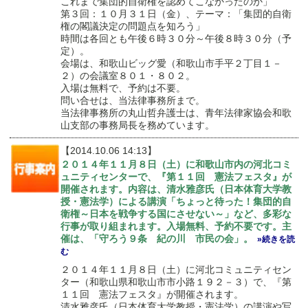
これまで集団的自衛権を認めてこなかったのか」
第３回：１０月３１日（金）、テーマ：「集団的自衛
権の閣議決定の問題点を知ろう」
時間は各回とも午後６時３０分～午後８時３０分（予
定）。
会場は、和歌山ビッグ愛（和歌山市手平２丁目１－
２）の会議室８０１・８０２。
入場は無料で、予約は不要。
問い合せは、当法律事務所まで。
当法律事務所の丸山哲弁護士は、青年法律家協会和歌
山支部の事務局長を務めています。
【2014.10.06 14:13】
２０１４年１１月８日（土）に和歌山市内の河北コミ
ュニティセンターで、『第１１回 憲法フェスタ』が
開催されます。内容は、清水雅彦氏（日本体育大学教
授・憲法学）による講演「ちょっと待った！集団的自
衛権～日本を戦争する国にさせない～」など、多彩な
行事が取り組まれます。入場無料、予約不要です。主
催は、「守ろう９条 紀の川 市民の会」。
»続きを読
む
２０１４年１１月８日（土）に河北コミュニティセン
ター（和歌山県和歌山市市小路１９２－３）で、『第
１１回 憲法フェスタ』が開催されます。
清水雅彦氏（日本体育大学教授・憲法学）の講演や写