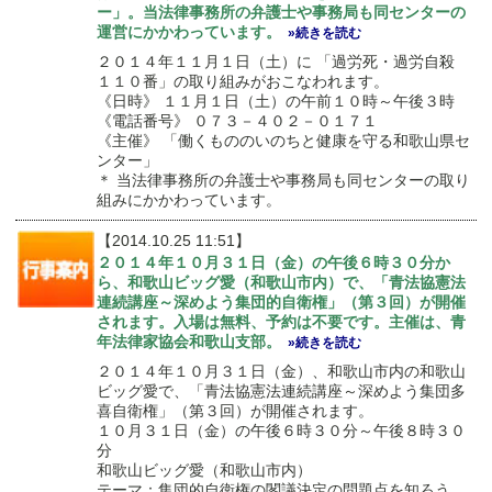
ー」。当法律事務所の弁護士や事務局も同センターの
運営にかかわっています。
»続きを読む
２０１４年１１月１日（土）に 「過労死・過労自殺
１１０番」の取り組みがおこなわれます。
《日時》 １１月１日（土）の午前１０時～午後３時
《電話番号》 ０７３－４０２－０１７１
《主催》 「働くもののいのちと健康を守る和歌山県セ
ンター」
＊ 当法律事務所の弁護士や事務局も同センターの取り
組みにかかわっています。
【2014.10.25 11:51】
２０１４年１０月３１日（金）の午後６時３０分か
ら、和歌山ビッグ愛（和歌山市内）で、「青法協憲法
連続講座～深めよう集団的自衛権」（第３回）が開催
されます。入場は無料、予約は不要です。主催は、青
年法律家協会和歌山支部。
»続きを読む
２０１４年１０月３１日（金）、和歌山市内の和歌山
ビッグ愛で、「青法協憲法連続講座～深めよう集団多
喜自衛権」（第３回）が開催されます。
１０月３１日（金）の午後６時３０分～午後８時３０
分
和歌山ビッグ愛（和歌山市内）
テーマ：集団的自衛権の閣議決定の問題点を知ろう