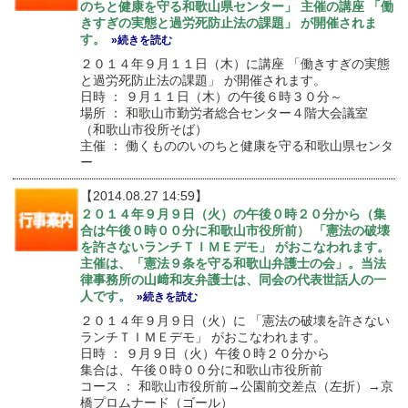
のちと健康を守る和歌山県センター」 主催の講座 「働
きすぎの実態と過労死防止法の課題」 が開催されま
す。
»続きを読む
２０１４年９月１１日（木）に講座 「働きすぎの実態
と過労死防止法の課題」 が開催されます。
日時 ： ９月１１日（木）の午後６時３０分～
場所 ： 和歌山市勤労者総合センター４階大会議室
（和歌山市役所そば）
主催 ： 働くもののいのちと健康を守る和歌山県センタ
ー
【2014.08.27 14:59】
２０１４年９月９日（火）の午後０時２０分から（集
合は午後０時００分に和歌山市役所前） 「憲法の破壊
を許さないランチＴＩＭＥデモ」 がおこなわれます。
主催は、「憲法９条を守る和歌山弁護士の会」。当法
律事務所の山﨑和友弁護士は、同会の代表世話人の一
人です。
»続きを読む
２０１４年９月９日（火）に 「憲法の破壊を許さない
ランチＴＩＭＥデモ」 がおこなわれます。
日時 ： ９月９日（火）午後０時２０分から
集合は、午後０時００分に和歌山市役所前
コース ： 和歌山市役所前→公園前交差点（左折）→京
橋プロムナード（ゴール）