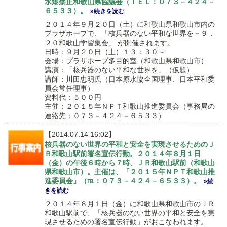
水爆禁止和歌山県協議会（ＴＥＬ：０７３－４２４－
６５３３）。
»続きを読む
２０１４年９月２０日（土）に和歌山県和歌山市内の
プラザホープで、「核兵器のない平和な世界を－９．
２０和歌山学習集会」 が開催されます。
日時：９月２０日（土）１３：３０～
会場：プラザホープ多目的室（和歌山県和歌山市）
講演：「核兵器のない平和な世界を」（仮題）
講師：川田忠明氏（日本原水協全国理事、日本平和委
員会常任理事）
資料代：５００円
主催：２０１５年ＮＰＴ和歌山推進委員会（事務局の
連絡先：０７３－４２４－６５３３）
【2014.07.14 16:02】
核兵器のない世界の平和と安全を実現させるためのＪ
Ｒ和歌山駅前署名宣伝行動。２０１４年８月１日
（金）の午後６時から７時、ＪＲ和歌山駅前（和歌山
県和歌山市）。主催は、「２０１５年ＮＰＴ和歌山推
進委員会」（℡：０７３－４２４－６５３３）。
»続
きを読む
２０１４年８月１日（金）に和歌山県和歌山市のＪＲ
和歌山駅前で、「核兵器のない世界の平和と安全を実
現させるための署名宣伝行動」がおこなわれます。