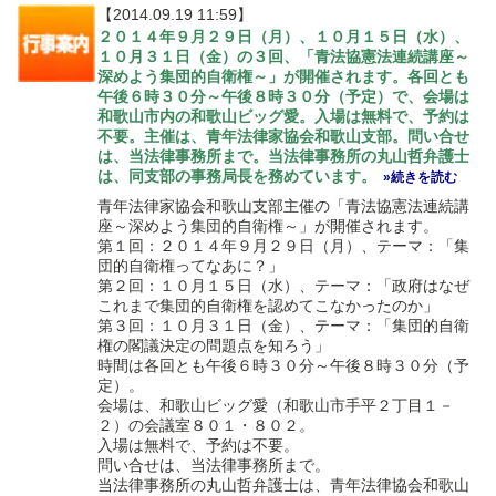
【2014.09.19 11:59】
２０１４年９月２９日（月）、１０月１５日（水）、
１０月３１日（金）の３回、「青法協憲法連続講座～
深めよう集団的自衛権～」が開催されます。各回とも
午後６時３０分～午後８時３０分（予定）で、会場は
和歌山市内の和歌山ビッグ愛。入場は無料で、予約は
不要。主催は、青年法律家協会和歌山支部。問い合せ
は、当法律事務所まで。当法律事務所の丸山哲弁護士
は、同支部の事務局長を務めています。
»続きを読む
青年法律家協会和歌山支部主催の「青法協憲法連続講
座～深めよう集団的自衛権～」が開催されます。
第１回：２０１４年９月２９日（月）、テーマ：「集
団的自衛権ってなあに？」
第２回：１０月１５日（水）、テーマ：「政府はなぜ
これまで集団的自衛権を認めてこなかったのか」
第３回：１０月３１日（金）、テーマ：「集団的自衛
権の閣議決定の問題点を知ろう」
時間は各回とも午後６時３０分～午後８時３０分（予
定）。
会場は、和歌山ビッグ愛（和歌山市手平２丁目１－
２）の会議室８０１・８０２。
入場は無料で、予約は不要。
問い合せは、当法律事務所まで。
当法律事務所の丸山哲弁護士は、青年法律協会和歌山