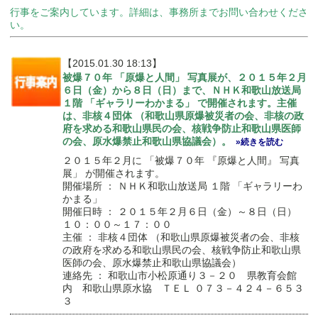
行事をご案内しています。詳細は、事務所までお問い合わせくださ
い。
【2015.01.30 18:13】
被爆７０年 「原爆と人間」 写真展が、２０１５年２月
６日（金）から８日（日）まで、ＮＨＫ和歌山放送局
１階 「ギャラリーわかまる」 で開催されます。主催
は、非核４団体 （和歌山県原爆被災者の会、非核の政
府を求める和歌山県民の会、核戦争防止和歌山県医師
の会、原水爆禁止和歌山県協議会）。
»続きを読む
２０１５年２月に 「被爆７０年 『原爆と人間』 写真
展」 が開催されます。
開催場所 ： ＮＨＫ和歌山放送局 １階 「ギャラリーわ
かまる」
開催日時 ： ２０１５年２月６日（金）～８日（日）
１０：００～１７：００
主催 ： 非核４団体 （和歌山県原爆被災者の会、非核
の政府を求める和歌山県民の会、核戦争防止和歌山県
医師の会、原水爆禁止和歌山県協議会）
連絡先 ： 和歌山市小松原通り３－２０ 県教育会館
内 和歌山県原水協 ＴＥＬ ０７３－４２４－６５３
３