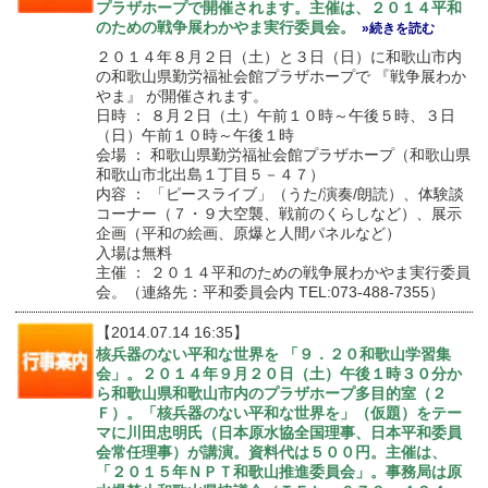
プラザホープで開催されます。主催は、２０１４平和
のための戦争展わかやま実行委員会。
»続きを読む
２０１４年８月２日（土）と３日（日）に和歌山市内
の和歌山県勤労福祉会館プラザホープで 『戦争展わか
やま』 が開催されます。
日時 ： ８月２日（土）午前１０時～午後５時、３日
（日）午前１０時～午後１時
会場 ： 和歌山県勤労福祉会館プラザホープ（和歌山県
和歌山市北出島１丁目５－４７）
内容 ： 「ピースライブ」（うた/演奏/朗読）、体験談
コーナー（７・９大空襲、戦前のくらしなど）、展示
企画（平和の絵画、原爆と人間パネルなど）
入場は無料
主催 ： ２０１４平和のための戦争展わかやま実行委員
会。（連絡先：平和委員会内 TEL:073-488-7355）
【2014.07.14 16:35】
核兵器のない平和な世界を 「９．２０和歌山学習集
会」。２０１４年９月２０日（土）午後１時３０分か
ら和歌山県和歌山市内のプラザホープ多目的室（２
Ｆ）。「核兵器のない平和な世界を」（仮題）をテー
マに川田忠明氏（日本原水協全国理事、日本平和委員
会常任理事）が講演。資料代は５００円。主催は、
「２０１５年ＮＰＴ和歌山推進委員会」。事務局は原