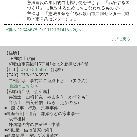
憲法違反の集団的自衛権行使を許さず、「戦争する国
づくり」 に反対するためにおこなわれるものです。
主催は、「憲法９条を守る和歌山市共同センター（略
称：市９条センター）」。
«前へ
1
2
3
4
5
6
7
8
9
10
11
12
13
14
15
»次へ
トップに戻る
【住所】
JR和歌山駅前
和歌山市美園町5丁目1番地2 新橋ビル6階
【TEL】
073-433-5551
（代表）
【FAX】073-433-5567
ご相談は、事前にご連絡下さい（要予約）
地図はこちら≫
【和歌山弁護士会所属】
弁護士 山崎和友（やまさき かずとも）
弁護士 由良登信（ゆら たかのぶ）
■一般民事・行政・刑事事件
■遺産分割・遺言・離婚などの家事事件
成年後見
外国籍の方の在留許可申請
■不動産・借地借家の紛争
■債務整理・過払金返還請求