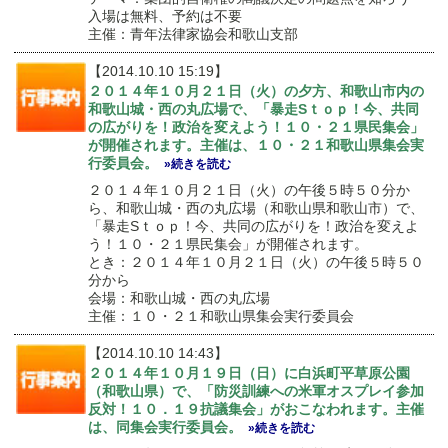
入場は無料、予約は不要
主催：青年法律家協会和歌山支部
【2014.10.10 15:19】
２０１４年１０月２１日（火）の夕方、和歌山市内の
和歌山城・西の丸広場で、「暴走Sｔｏｐ！今、共同
の広がりを！政治を変えよう！１０・２１県民集会」
が開催されます。主催は、１０・２１和歌山県集会実
行委員会。
»続きを読む
２０１４年１０月２１日（火）の午後５時５０分か
ら、和歌山城・西の丸広場（和歌山県和歌山市）で、
「暴走Sｔｏｐ！今、共同の広がりを！政治を変えよ
う！１０・２１県民集会」が開催されます。
とき：２０１４年１０月２１日（火）の午後５時５０
分から
会場：和歌山城・西の丸広場
主催：１０・２１和歌山県集会実行委員会
【2014.10.10 14:43】
２０１４年１０月１９日（日）に白浜町平草原公園
（和歌山県）で、「防災訓練への米軍オスプレイ参加
反対！１０．１９抗議集会」がおこなわれます。主催
は、同集会実行委員会。
»続きを読む