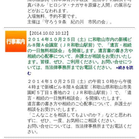
真パネル「ヒロシマ・ナガサキ原爆と人間」の展示な
どがおこなわれます。
入場無料、予約不要です。
主催は「守ろう９条 紀の川 市民の会」。
【2014.10.02 10:12】
２０１４年１０月２５日（土）に和歌山市内の新橘ビ
ル８階Ａ会議室（ＪＲ和歌山駅前）で、「遺言・相続
の一日無料相談会」 を開催します。遺言書の書き方や
相続の心配事について、弁護士が相談をお受けいたし
ます。皆様、ぜひ、ご利用ください。お問い合せにつ
いては、当法律事務所までお電話ください。
»続きを読
む
２０１４年１０月２５日（土）の午前１０時から午後
４時まで新橘ビル８階Ａ会議室〔和歌山県和歌山市美
園町５丁目１番地の２（ＪＲ和歌山駅前）〕で、「遺
言・相続の一日無料相談会」 を開催いたします。
遺言書の書き方や相続のご心配事について、弁護士が
相談をお受けいたします。
「こんなことを相談してもよいのか？」などと思われ
ずに、ぜひ、一度、お気軽にご相談ください。
お問い合せについては、当法律事務所までお電話くだ
さい。