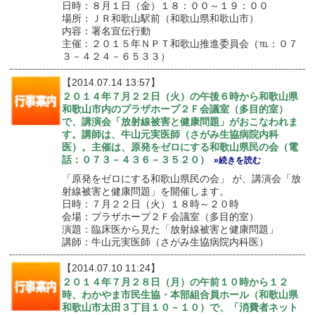
日時：８月１日（金）１８：００～１９：００
場所：ＪＲ和歌山駅前（和歌山県和歌山市）
内容：署名宣伝行動
主催：２０１５年ＮＰＴ和歌山推進委員会（℡：０７
３－４２４－６５３３）
【2014.07.14 13:57】
２０１４年７月２２日（火）の午後６時から和歌山県
和歌山市内のプラザホープ２Ｆ会議室（多目的室）
で、講演会「放射線被害と健康問題」がおこなわれま
す。講師は、牛山元実医師（さがみ生協病院内科
医）。主催は、原発をゼロにする和歌山県民の会（電
話：０７３－４３６－３５２０）
»続きを読む
「原発をゼロにする和歌山県民の会」 が、講演会「放
射線被害と健康問題」を開催します。
日時：７月２２日（火）１８時～２０時
会場：プラザホープ２Ｆ会議室（多目的室）
演題：臨床医から見た「放射線被害と健康問題」
講師：牛山元実医師（さがみ生協病院内科医）
【2014.07.10 11:24】
２０１４年７月２８日（月）の午前１０時から１２
時、わかやま市民生協・本部組合員ホール（和歌山県
和歌山市太田３丁目１０－１０）で、「消費者ネット